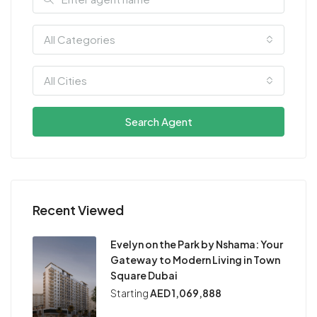
All Categories
All Cities
Search Agent
Recent Viewed
Evelyn on the Park by Nshama: Your
Gateway to Modern Living in Town
Square Dubai
Starting
AED 1,069,888