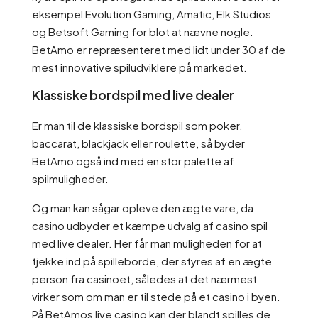
eksempel Evolution Gaming, Amatic, Elk Studios
og Betsoft Gaming for blot at nævne nogle.
BetAmo er repræsenteret med lidt under 30 af de
mest innovative spiludviklere på markedet.
Klassiske bordspil med live dealer
Er man til de klassiske bordspil som poker,
baccarat, blackjack eller roulette, så byder
BetAmo også ind med en stor palette af
spilmuligheder.
Og man kan sågar opleve den ægte vare, da
casino udbyder et kæmpe udvalg af casino spil
med live dealer. Her får man muligheden for at
tjekke ind på spilleborde, der styres af en ægte
person fra casinoet, således at det nærmest
virker som om man er til stede på et casino i byen.
På BetAmos live casino kan der blandt spilles de