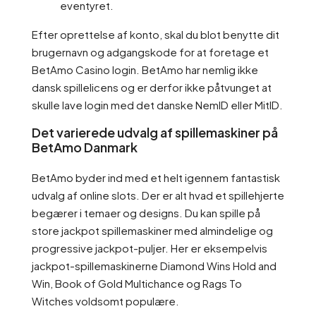
eventyret.
Efter oprettelse af konto, skal du blot benytte dit
brugernavn og adgangskode for at foretage et
BetAmo Casino login. BetAmo har nemlig ikke
dansk spillelicens og er derfor ikke påtvunget at
skulle lave login med det danske NemID eller MitID.
Det varierede udvalg af spillemaskiner på
BetAmo Danmark
BetAmo byder ind med et helt igennem fantastisk
udvalg af online slots. Der er alt hvad et spillehjerte
begærer i temaer og designs. Du kan spille på
store jackpot spillemaskiner med almindelige og
progressive jackpot-puljer. Her er eksempelvis
jackpot-spillemaskinerne Diamond Wins Hold and
Win, Book of Gold Multichance og Rags To
Witches voldsomt populære.