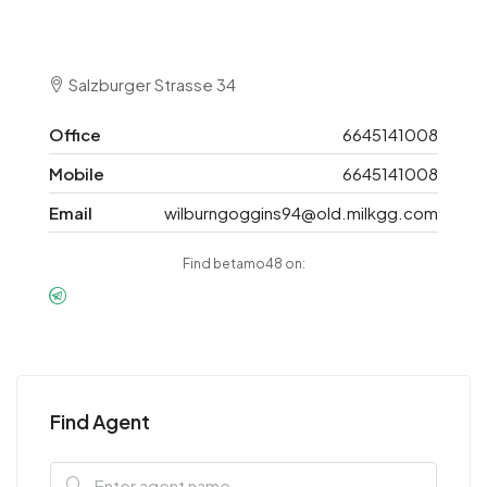
Salzburger Strasse 34
Office
6645141008
Mobile
6645141008
Email
wilburngoggins94@old.milkgg.com
Find betamo48 on:
Find Agent