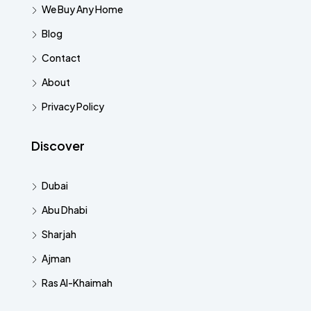
We Buy Any Home
Blog
Contact
About
Privacy Policy
Discover
Dubai
Abu Dhabi
Sharjah
Ajman
Ras Al-Khaimah