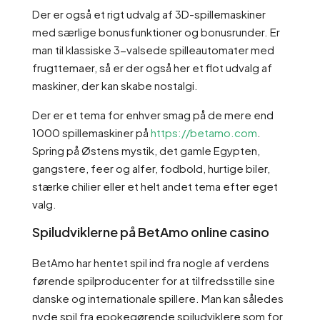
Der er også et rigt udvalg af 3D-spillemaskiner
med særlige bonusfunktioner og bonusrunder. Er
man til klassiske 3-valsede spilleautomater med
frugttemaer, så er der også her et flot udvalg af
maskiner, der kan skabe nostalgi.
Der er et tema for enhver smag på de mere end
1000 spillemaskiner på
https://betamo.com
.
Spring på Østens mystik, det gamle Egypten,
gangstere, feer og alfer, fodbold, hurtige biler,
stærke chilier eller et helt andet tema efter eget
valg.
Spiludviklerne på BetAmo online casino
BetAmo har hentet spil ind fra nogle af verdens
førende spilproducenter for at tilfredsstille sine
danske og internationale spillere. Man kan således
nyde spil fra epokegørende spiludviklere som for